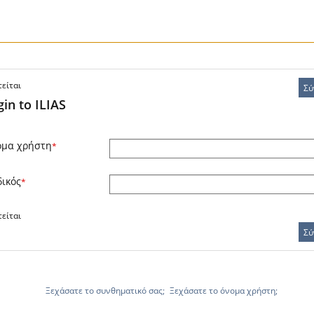
είται
Σύ
gin to ILIAS
μα χρήστη
*
ικός
*
είται
Σύ
Ξεχάσατε το συνθηματικό σας;
Ξεχάσατε το όνομα χρήστη;