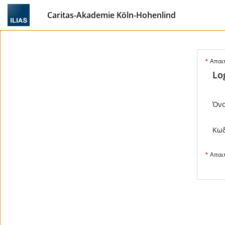
Caritas-Akademie Köln-Hohenlind
*
Απαιτ
Lo
Όνο
Κωδ
*
Απαιτ