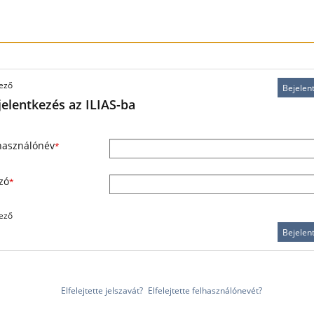
ező
Bejelen
jelentkezés az ILIAS-ba
használónév
*
szó
*
ező
Bejelen
Elfelejtette jelszavát?
Elfelejtette felhasználónevét?